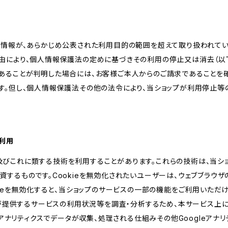
人情報が、あらかじめ公表された利用目的の範囲を超えて取り扱われて
由により、個人情報保護法の定めに基づきその利用の停止又は消去（以下
あることが判明した場合には、お客様ご本人からのご請求であることを
す。但し、個人情報保護法その他の法令により、当ショップが利用停止等
の利用
kie及びこれに類する技術を利用することがあります。これらの技術は、当
するものです。Cookieを無効化されたいユーザーは、ウェブブラウザの
kieを無効化すると、当ショップのサービスの一部の機能をご利用いただ
が提供するサービスの利用状況等を調査・分析するため、本サービス上に Goog
leアナリティクスでデータが収集、処理される仕組みその他Googleアナ